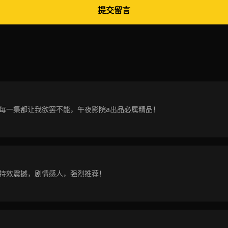
提交留言
每一集都让我欲罢不能，午夜影院a出品必属精品！
特效震撼，剧情感人，强烈推荐！