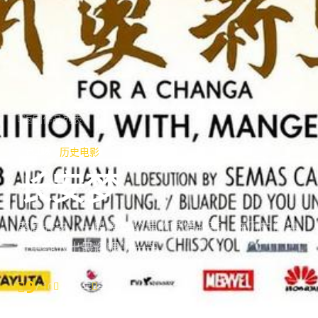
返回作品列表
历史电影
已上映
长安梦
盛唐长安，一段跨越阶层的爱情故事，在历史的洪
流中绽放出最耀眼的光芒。
9
/ 10
2025年
电影