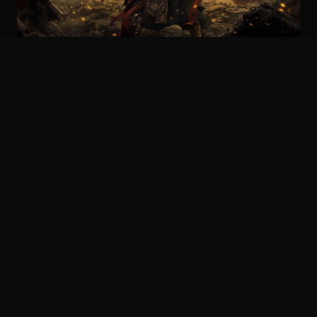
龙腾四海
古装史诗剧