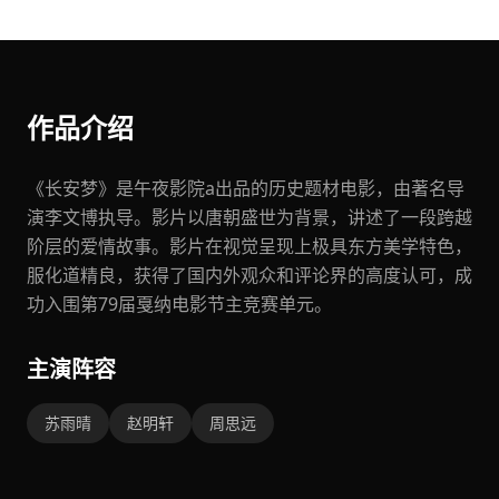
作品介绍
《长安梦》是午夜影院a出品的历史题材电影，由著名导
演李文博执导。影片以唐朝盛世为背景，讲述了一段跨越
阶层的爱情故事。影片在视觉呈现上极具东方美学特色，
服化道精良，获得了国内外观众和评论界的高度认可，成
功入围第79届戛纳电影节主竞赛单元。
主演阵容
苏雨晴
赵明轩
周思远